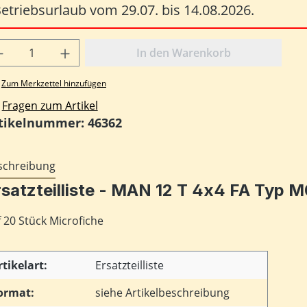
etriebsurlaub vom 29.07. bis 14.08.2026.
odukt Anzahl: Gib den gewünschten Wert
In den Warenkorb
Zum Merkzettel hinzufügen
Fragen zum Artikel
tikelnummer:
46362
schreibung
satzteilliste - MAN 12 T 4x4 FA Typ M0
 20 Stück Microfiche
rtikelart:
Ersatzteilliste
ormat:
siehe Artikelbeschreibung