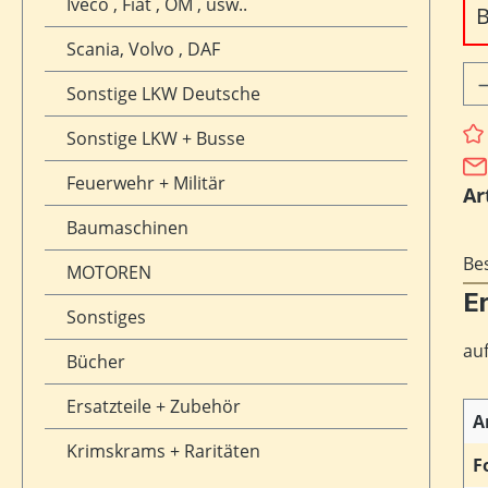
Iveco , Fiat , OM , usw..
B
Scania, Volvo , DAF
Pr
Sonstige LKW Deutsche
Sonstige LKW + Busse
Feuerwehr + Militär
Ar
Baumaschinen
Be
MOTOREN
Er
Sonstiges
auf
Bücher
Ersatzteile + Zubehör
A
Krimskrams + Raritäten
F