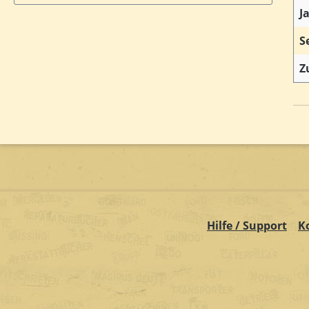
J
S
Z
Hilfe / Support
K