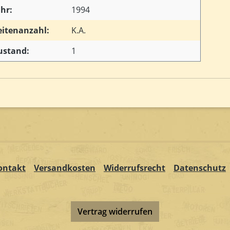
ahr:
1994
eitenanzahl:
K.A.
ustand:
1
ontakt
Versandkosten
Widerrufsrecht
Datenschutz
Vertrag widerrufen