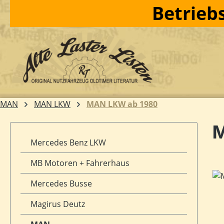
Betriebs
m Hauptinhalt springen
Zur Suche springen
Zur Hauptnavigation springen
MAN
MAN LKW
MAN LKW ab 1980
M
Mercedes Benz LKW
MB Motoren + Fahrerhaus
Bil
Mercedes Busse
Magirus Deutz