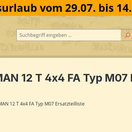
urlaub vom 29.07. bis 14
AN 12 T 4x4 FA Typ M07 Er
dergalerie überspringen