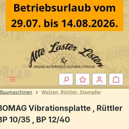
Betriebsurlaub vom
Zum Hauptinhalt springen
29.07. bis 14.08.2026.
Ware
Baumaschinen
Walzen, Rüttler, Stampfer
BOMAG Vibrationsplatte , Rüttler
BP 10/35 , BP 12/40