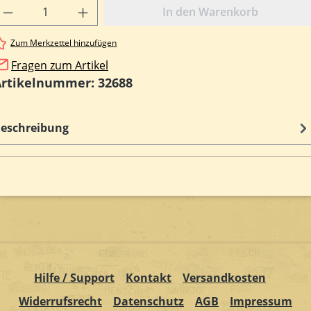
rodukt Anzahl: Gib den gewünschten Wert e
In den Warenkorb
Zum Merkzettel hinzufügen
Fragen zum Artikel
Artikelnummer:
32688
eschreibung
Hilfe / Support
Kontakt
Versandkosten
Widerrufsrecht
Datenschutz
AGB
Impressum