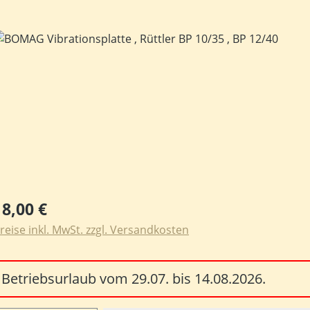
ildergalerie überspringen
egulärer Preis:
18,00 €
reise inkl. MwSt. zzgl. Versandkosten
Betriebsurlaub vom 29.07. bis 14.08.2026.