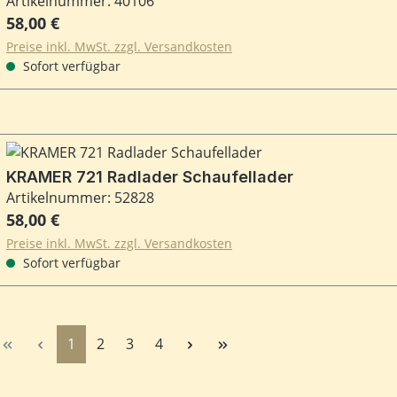
Artikelnummer: 40106
Regulärer Preis:
58,00 €
Preise inkl. MwSt. zzgl. Versandkosten
Sofort verfügbar
KRAMER 721 Radlader Schaufellader
Artikelnummer: 52828
Regulärer Preis:
58,00 €
Preise inkl. MwSt. zzgl. Versandkosten
Sofort verfügbar
Seite
Seite
Seite
Seite
1
2
3
4