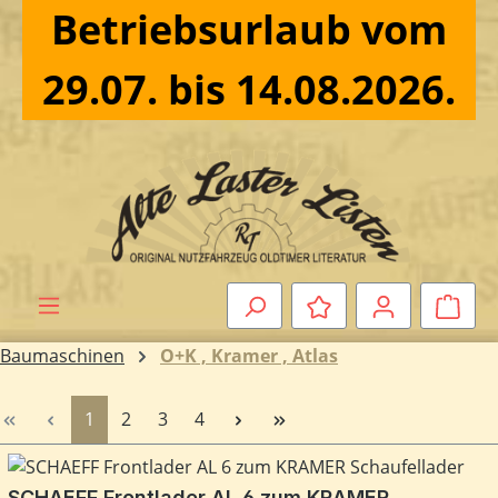
Betriebsurlaub vom
Zum Hauptinhalt springen
29.07. bis 14.08.2026.
Ware
Baumaschinen
O+K , Kramer , Atlas
Seite
Seite
Seite
Seite
1
2
3
4
SCHAEFF Frontlader AL 6 zum KRAMER