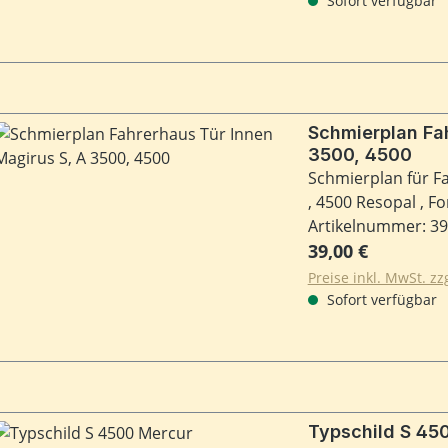
Sofort verfügbar
Schmierplan Fahrerhaus T
3500, 4500
Schmierplan für F
, 4500 Resopal , F
Artikelnummer: 3
Regulärer Preis:
39,00 €
Preise inkl. MwSt. z
Sofort verfügbar
Typschil