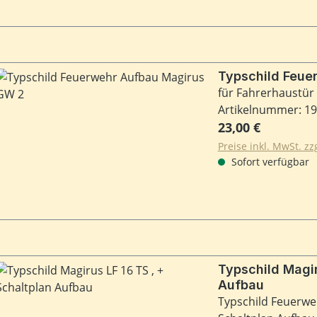
für Fahrerhaustür
Artikelnummer: 1
Regulärer Preis:
23,00 €
Preise inkl. MwSt. z
Sofort verfügbar
Typschild Magirus LF 16 TS , + Schaltplan
Aufbau
Typschild Feuerweh