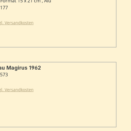
Format 15 x 21 cm , Alu
9177
zgl. Versandkosten
Typschild Aufbau Magirus 1962
9573
zgl. Versandkosten