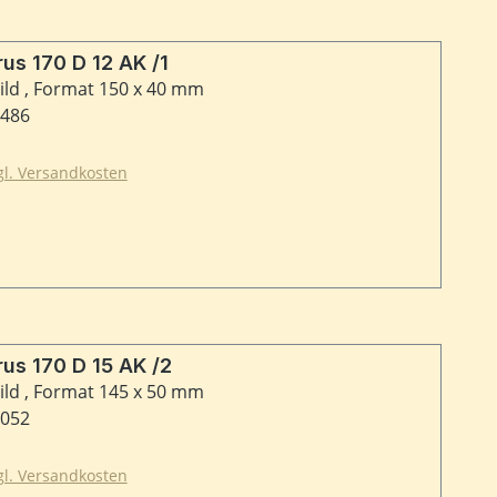
ld Magirus 170 D 12 AK /1
ild , Format 150 x 40 mm
6486
zgl. Versandkosten
Typschild Magirus 170 D 15 AK /2
ild , Format 145 x 50 mm
9052
zgl. Versandkosten