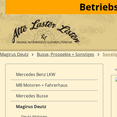
Betriebs
m Hauptinhalt springen
Zur Suche springen
Zur Hauptnavigation springen
Magirus Deutz
Busse, Prospekte + Sonstiges
Sonsti
Mercedes Benz LKW
MB Motoren + Fahrerhaus
Mercedes Busse
Magirus Deutz
Deutz Motoren