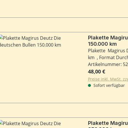
Plakette Magiru
150.000 km
Plakette Magirus 
km , Format Dur
Artikelnummer: 5
Regulärer Preis:
48,00 €
Preise inkl. MwSt. z
Sofort verfügbar
Plakette Magiru