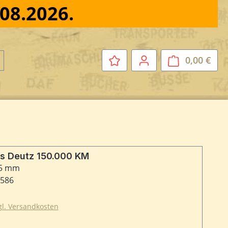
.08.2026.
0,00 €
Ware
us Deutz 150.000 KM
75 mm
2586
zgl. Versandkosten