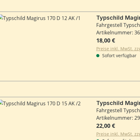
Typschi
Fahrgestell Typsch
Artikelnummer: 3
Regulärer Preis:
18,00 €
Preise inkl. MwSt. z
Sofort verfügbar
Fahrgestell Typsch
Artikelnummer: 2
Regulärer Preis:
22,00 €
Preise inkl. MwSt. z