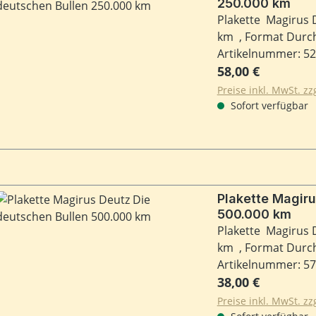
250.000 km
Plakette Magirus 
km , Format Dur
Artikelnummer: 5
Regulärer Preis:
58,00 €
Preise inkl. MwSt. z
Sofort verfügbar
Plakette Magiru
500.000 km
Plakette Magirus 
km , Format Durc
Artikelnummer: 5
Regulärer Preis:
38,00 €
Preise inkl. MwSt. z