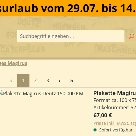
urlaub vom 29.07. bis 14
ges Magirus
Seite
Seite
Seite
1
2
3
Plakette Magir
Format ca. 100 x 
Artikelnummer: 5
Regulärer Preis:
67,00 €
Preise inkl. MwSt. z
Sofort verfügbar