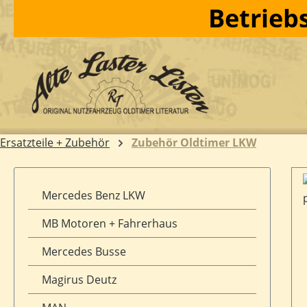
Betriebs
m Hauptinhalt springen
Zur Suche springen
Zur Hauptnavigation springen
Ersatzteile + Zubehör
Zubehör Oldtimer LKW
Mercedes Benz LKW
MB Motoren + Fahrerhaus
Mercedes Busse
Magirus Deutz