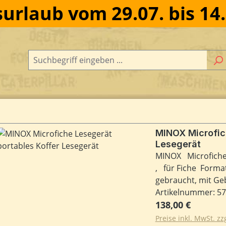
urlaub vom 29.07. bis 14
MINOX Microfic
Lesegerät
MINOX Microfiche 
, für Fiche Forma
gebraucht, mit Ge
Aus Bundeswehr Be
Artikelnummer: 5
Regulärer Preis:
Diagonale 45 cm.Le
138,00 €
und Ersatzlampe.
Preise inkl. MwSt. z