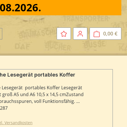
.08.2026.
0,00 €
Ware
he Lesegerät portables Koffer
Lesegerät portables Koffer Lesegerät
t groß A5 und A6 10,5 x 14,5 cmZustand
brauchsspuren, voll Funktionsfähig.
stand Bildschirm 34 x 31 cm ,
7287
segerät mit 2 Objektiven , Netzkabel
zgl. Versandkosten