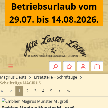
Betriebsurlaub vom
Zum Hauptinhalt springen
29.07. bis 14.08.2026.
Ware
Magirus Deutz
Ersatzteile + Schriftzüge
Schriftzüge MAGIRUS
Seite
Seite
Seite
Seite
Seite
1
2
3
4
5
Emblem Magirus Münster M , groß