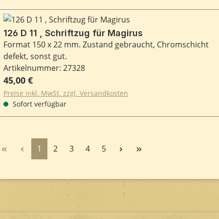
126 D 11 , Schriftzug für Magirus
Format 150 x 22 mm. Zustand gebraucht, Chromschicht
defekt, sonst gut.
Artikelnummer: 27328
Regulärer Preis:
45,00 €
Preise inkl. MwSt. zzgl. Versandkosten
Sofort verfügbar
Seite
Seite
Seite
Seite
Seite
1
2
3
4
5