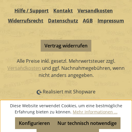
Hilfe / Support
Kontakt
Versandkosten
Widerrufsrecht
Datenschutz
AGB
Impressum
Vertrag widerrufen
Alle Preise inkl. gesetzl. Mehrwertsteuer zzgl.
Versandkosten
und ggf. Nachnahmegebühren, wenn
nicht anders angegeben.
Realisiert mit Shopware
Diese Website verwendet Cookies, um eine bestmögliche
Erfahrung bieten zu können.
Mehr Informationen ...
Konfigurieren
Nur technisch notwendige