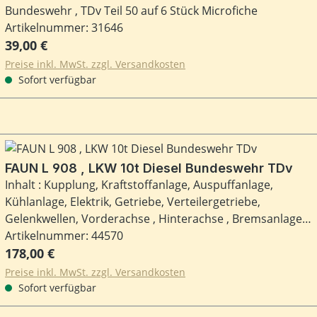
Bundeswehr , TDv Teil 50 auf 6 Stück Microfiche
Artikelnummer: 31646
Regulärer Preis:
39,00 €
Preise inkl. MwSt. zzgl. Versandkosten
Sofort verfügbar
FAUN L 908 , LKW 10t Diesel Bundeswehr TDv
Inhalt : Kupplung, Kraftstoffanlage, Auspuffanlage,
Kühlanlage, Elektrik, Getriebe, Verteilergetriebe,
Gelenkwellen, Vorderachse , Hinterachse , Bremsanlage,
Räder, Lenkung, Rahmen, Federung, Blechteile, Aufbau,
Artikelnummer: 44570
Regulärer Preis:
Fahrerhaus, Kran, Zubehör.
178,00 €
Preise inkl. MwSt. zzgl. Versandkosten
Sofort verfügbar