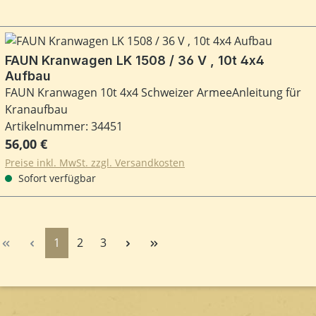
FAUN Kranwagen LK 1508 / 36 V , 10t 4x4
Aufbau
FAUN Kranwagen 10t 4x4 Schweizer ArmeeAnleitung für
Kranaufbau
Artikelnummer: 34451
Regulärer Preis:
56,00 €
Preise inkl. MwSt. zzgl. Versandkosten
Sofort verfügbar
Seite
Seite
Seite
1
2
3