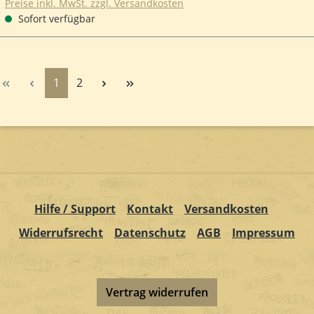
Preise inkl. MwSt. zzgl. Versandkosten
Sofort verfügbar
Seite
Seite
1
2
Hilfe / Support
Kontakt
Versandkosten
Widerrufsrecht
Datenschutz
AGB
Impressum
Vertrag widerrufen