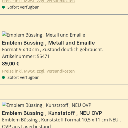
Preise inkl. MwSt. zzgl. Versandkosten
Sofort verfügbar
Emblem Büssing , Metall und Emaille
Format 9 x 10 cm , Zustand deutlich gebraucht.
Artikelnummer: 55471
Regulärer Preis:
89,00 €
Preise inkl. MwSt. zzgl. Versandkosten
Sofort verfügbar
Emblem Büssing , Kunststoff , NEU OVP
Emblem Büssing , Kunststoff Format 10,5 x 11 cm NEU ,
OVP aus Lagerbestand