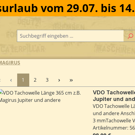
urlaub vom 29.07. bis 14
 MAGIRUS
Seite
Seite
Seite
1
2
3
VDO Tachowelle
Jupiter und an
VDO Tachowelle Länge 365 cm , z.B. für Magirus Jupiter
und andere Anschl
3 mmTachowelle V
Artikelnummer: 5
Regulärer Preis: