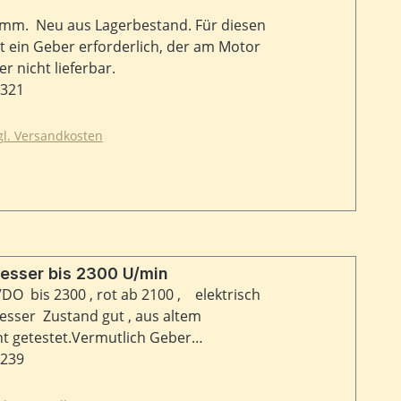
mm. Neu aus Lagerbestand. Für diesen
t ein Geber erforderlich, der am Motor
r nicht lieferbar.
2321
zgl. Versandkosten
sser bis 2300 U/min
O bis 2300 , rot ab 2100 , elektrisch
sser Zustand gut , aus altem
ht getestet.Vermutlich Geber
t enthalten.Angaben auf dem Gehäuse :
4239
 , 1:24 Anschlüsse : Z , G , + und