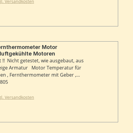
zgl. Versandkosten
ernthermometer Motor
luftgekühlte Motoren
!! Nicht getestet, wie ausgebaut, aus
eige Armatur Motor Temperatur für
ren , Fernthermometer mit Geber ,
er 60 mm.
2805
zgl. Versandkosten