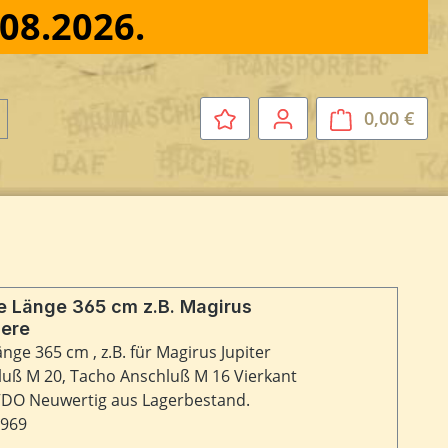
.08.2026.
0,00 €
Ware
 Länge 365 cm z.B. Magirus
dere
uß M 20, Tacho Anschluß M 16 Vierkant
DO Neuwertig aus Lagerbestand.
6969