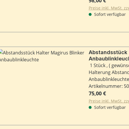
98,00 €
Preise inkl. MwSt. z
Sofort verfügbar
Abstandsstück H
Anbaublinkleuc
1 Stück , ( gewün
Halterung Abstands
Anbaublinkleuchte
Fahrerhaus Frontle
Artikelnummer: 5
Regulärer Preis:
usw.. Zustand Neu
75,00 €
Lagerbestand.
Preise inkl. MwSt. z
Sofort verfügbar