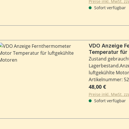
Masse -
Preise inkl. MwSt. z
Sofort verfügbar
VDO Anzeige F
Temperatur für 
Zustand gebraucht 
Lagerbestand.Anz
luftgekühlte Moto
VDO , Durchmess
Artikelnummer: 5
Regulärer Preis:
48,00 €
Preise inkl. MwSt. z
Sofort verfügbar