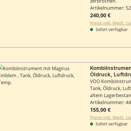
zerbrochen.
Artikelnummer: 5
Regulärer Preis:
240,00 €
Preise inkl. MwSt. z
Sofort verfügbar
Kombiinstrument m
Öldruck, Luftdr
VDO Kombiinstrume
Tank, Öldruck, Lu
altem Lagerbestan
Artikelnummer: 4
Regulärer Preis:
155,00 €
Preise inkl. MwSt. z
Sofort verfügbar