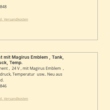
2848
zgl. Versandkosten
it Magirus Emblem , Tank,
uck, Temp.
nt , 24 V , mit Magirus Emblem ,
ftdruck, Temperatur usw.. Neu aus
d.
4846
zgl. Versandkosten