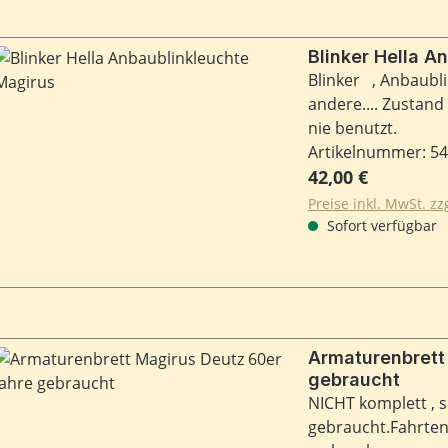
Blinker Hella A
Blinker , Anbaubli
andere.... Zustand
nie benutzt.
Artikelnummer: 5
Regulärer Preis:
42,00 €
Preise inkl. MwSt. z
Sofort verfügbar
Armaturenbrett
gebraucht
NICHT komplett , 
gebraucht.Fahrten