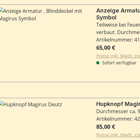
Anzeige Armatur , Blinddeckel mit Mag
Symbol
Teilweise bei Feu
verbaut. Durchme
Artikelnummer: 4
Regulärer Preis:
65,00 €
Preise inkl. MwSt. z
Sofort verfügbar
Hupknopf Magir
Durchmesser ca. 9
Artikelnummer: 4
Regulärer Preis:
85,00 €
Preise inkl. MwSt. z