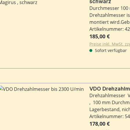
schwarz
Durchmesser 100 
Drehzahlmesser is
montiert wird.Gebe
Artikelnummer: 4
Regulärer Preis:
185,00 €
Preise inkl. MwSt. z
Sofort verfügbar
VDO Drehzahlme
Drehzahlmesser VD
, 100 mm Durchme
Lagerbestand, nic
erfoderlich. Nich
Artikelnummer: 5
Regulärer Preis:
von 2.62 , 85/3/32
178,00 €