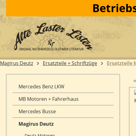
Betriebs
m Hauptinhalt springen
Zur Suche springen
Zur Hauptnavigation springen
Magirus Deutz
Ersatzteile + Schriftzüge
Ersatzteile
Mercedes Benz LKW
MB Motoren + Fahrerhaus
Mercedes Busse
Magirus Deutz
Deutz Motoren