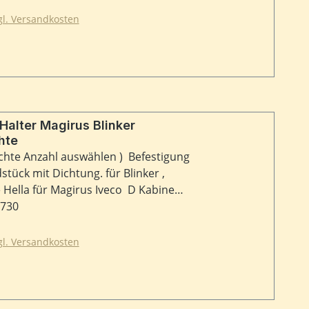
zgl. Versandkosten
alter Magirus Blinker
hte
schte Anzahl auswählen ) Befestigung
tück mit Dichtung. für Blinker ,
 Hella für Magirus Iveco D Kabine
nker z.B. für 170 D 11 , 192 D 11 ,
0730
wertig , unbenutzt aus altem
zgl. Versandkosten