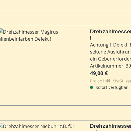
Drehzahlmesser
!
Achtung ! Defekt !
seltene Ausführung
ein Geber erforderl
Artikelnummer: 3
Regulärer Preis:
49,00 €
Preise inkl. MwSt. z
Sofort verfügbar
Drehzahlmesser 