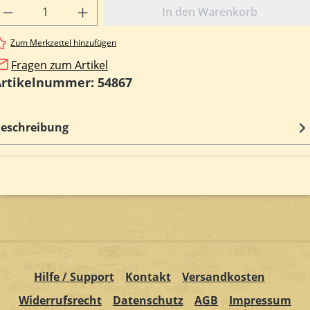
rodukt Anzahl: Gib den gewünschten Wert e
In den Warenkorb
Zum Merkzettel hinzufügen
Fragen zum Artikel
Artikelnummer:
54867
eschreibung
Hilfe / Support
Kontakt
Versandkosten
Widerrufsrecht
Datenschutz
AGB
Impressum