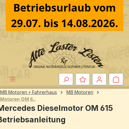
Betriebsurlaub vom
Zum Hauptinhalt springen
29.07. bis 14.08.2026.
Ware
MB Motoren + Fahrerhaus
MB Motoren
Motoren OM 6..
Mercedes Dieselmotor OM 615
Betriebsanleitung