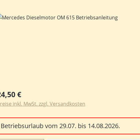
ildergalerie überspringen
egulärer Preis:
24,50 €
reise inkl. MwSt. zzgl. Versandkosten
Betriebsurlaub vom 29.07. bis 14.08.2026.