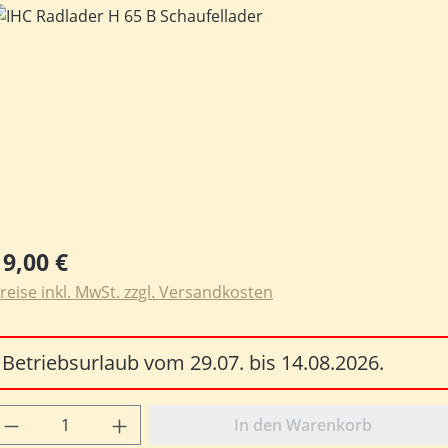
ildergalerie überspringen
egulärer Preis:
19,00 €
reise inkl. MwSt. zzgl. Versandkosten
Betriebsurlaub vom 29.07. bis 14.08.2026.
rodukt Anzahl: Gib den gewünschten Wert e
In den Warenkorb