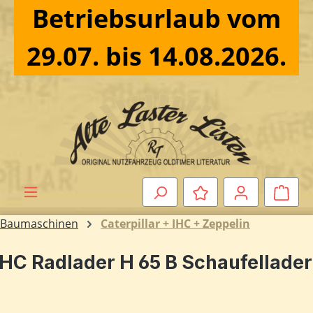
Betriebsurlaub vom
Zum Hauptinhalt springen
29.07. bis 14.08.2026.
Ware
Baumaschinen
Caterpillar + IHC + Zeppelin
IHC Radlader H 65 B Schaufellader