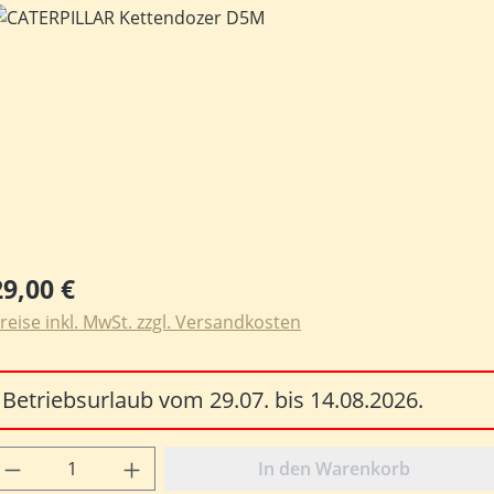
ildergalerie überspringen
egulärer Preis:
29,00 €
reise inkl. MwSt. zzgl. Versandkosten
Betriebsurlaub vom 29.07. bis 14.08.2026.
rodukt Anzahl: Gib den gewünschten Wert e
In den Warenkorb