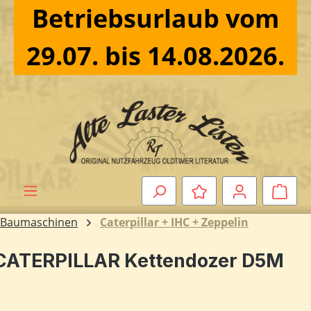
Betriebsurlaub vom
Zum Hauptinhalt springen
29.07. bis 14.08.2026.
Ware
Baumaschinen
Caterpillar + IHC + Zeppelin
CATERPILLAR Kettendozer D5M