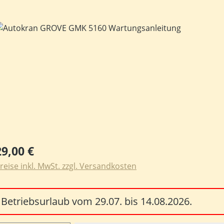
ildergalerie überspringen
egulärer Preis:
29,00 €
reise inkl. MwSt. zzgl. Versandkosten
Betriebsurlaub vom 29.07. bis 14.08.2026.