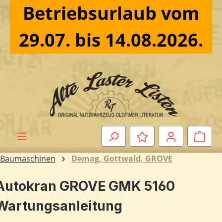
Betriebsurlaub vom
Zum Hauptinhalt springen
29.07. bis 14.08.2026.
Ware
Baumaschinen
Demag, Gottwald, GROVE
Autokran GROVE GMK 5160
Wartungsanleitung