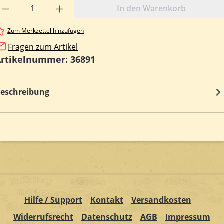
rodukt Anzahl: Gib den gewünschten Wert e
In den Warenkorb
Zum Merkzettel hinzufügen
Fragen zum Artikel
Artikelnummer:
36891
eschreibung
Hilfe / Support
Kontakt
Versandkosten
Widerrufsrecht
Datenschutz
AGB
Impressum