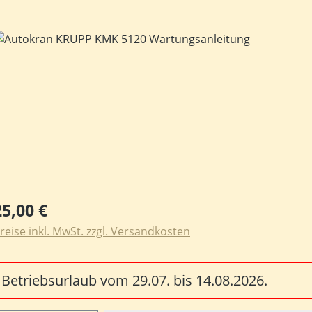
ildergalerie überspringen
egulärer Preis:
25,00 €
reise inkl. MwSt. zzgl. Versandkosten
Betriebsurlaub vom 29.07. bis 14.08.2026.