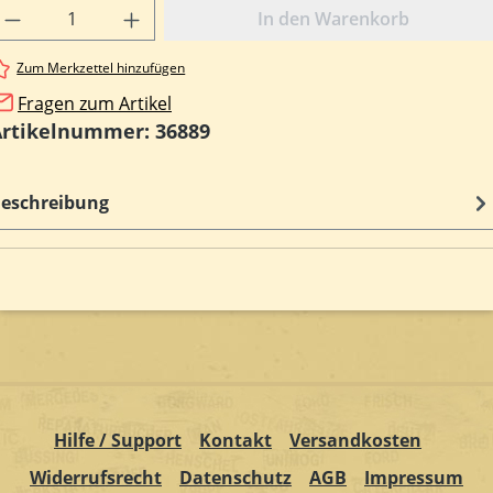
rodukt Anzahl: Gib den gewünschten Wert e
In den Warenkorb
Zum Merkzettel hinzufügen
Fragen zum Artikel
Artikelnummer:
36889
eschreibung
Hilfe / Support
Kontakt
Versandkosten
Widerrufsrecht
Datenschutz
AGB
Impressum