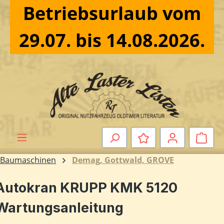
Betriebsurlaub vom
Zum Hauptinhalt springen
29.07. bis 14.08.2026.
Ware
Baumaschinen
Demag, Gottwald, GROVE
Autokran KRUPP KMK 5120
Wartungsanleitung