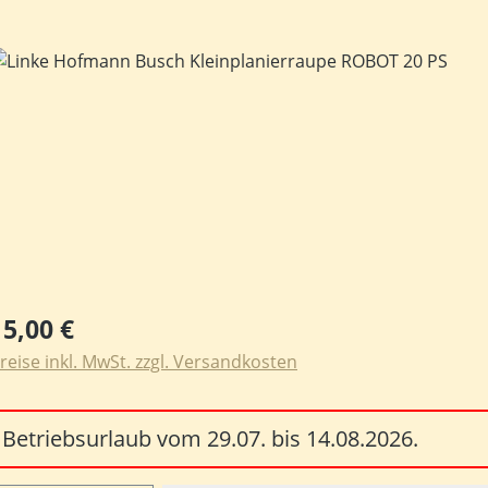
ildergalerie überspringen
egulärer Preis:
15,00 €
reise inkl. MwSt. zzgl. Versandkosten
Betriebsurlaub vom 29.07. bis 14.08.2026.