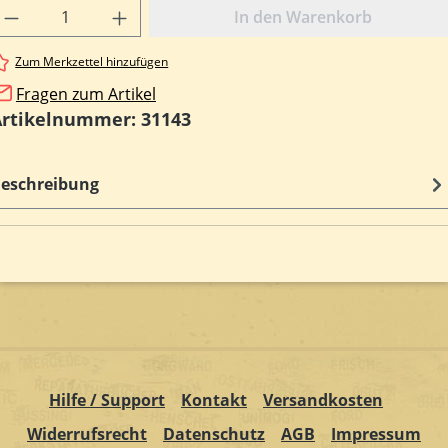
rodukt Anzahl: Gib den gewünschten Wert e
In den Warenkorb
Zum Merkzettel hinzufügen
Fragen zum Artikel
Artikelnummer:
31143
eschreibung
Hilfe / Support
Kontakt
Versandkosten
Widerrufsrecht
Datenschutz
AGB
Impressum