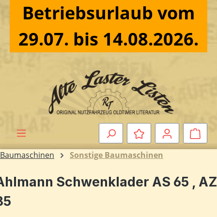
Betriebsurlaub vom
Zum Hauptinhalt springen
29.07. bis 14.08.2026.
Ware
Baumaschinen
Sonstige Baumaschinen
Ahlmann Schwenklader AS 65 , A
85