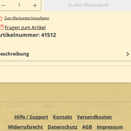
rodukt Anzahl: Gib den gewünschten Wert e
In den Warenkorb
Zum Merkzettel hinzufügen
Fragen zum Artikel
Artikelnummer:
41512
eschreibung
Hilfe / Support
Kontakt
Versandkosten
Widerrufsrecht
Datenschutz
AGB
Impressum