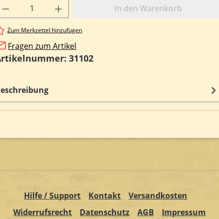
rodukt Anzahl: Gib den gewünschten Wert e
In den Warenkorb
Zum Merkzettel hinzufügen
Fragen zum Artikel
Artikelnummer:
31102
eschreibung
Hilfe / Support
Kontakt
Versandkosten
Widerrufsrecht
Datenschutz
AGB
Impressum