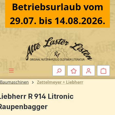
Betriebsurlaub vom
Zum Hauptinhalt springen
29.07. bis 14.08.2026.
Ware
Baumaschinen
Zettelmeyer + Liebherr
Liebherr R 914 Litronic
Raupenbagger