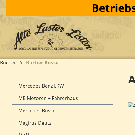
Betriebs
m Hauptinhalt springen
Zur Suche springen
Zur Hauptnavigation springen
Bücher
Bücher Busse
A
Mercedes Benz LKW
MB Motoren + Fahrerhaus
Bil
Mercedes Busse
Magirus Deutz