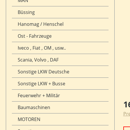
MAN
Büssing
Hanomag / Henschel
Ost - Fahrzeuge
Iveco , Fiat , OM , usw..
Scania, Volvo , DAF
Sonstige LKW Deutsche
Sonstige LKW + Busse
Feuerwehr + Militär
Reg
1
Baumaschinen
Pre
MOTOREN