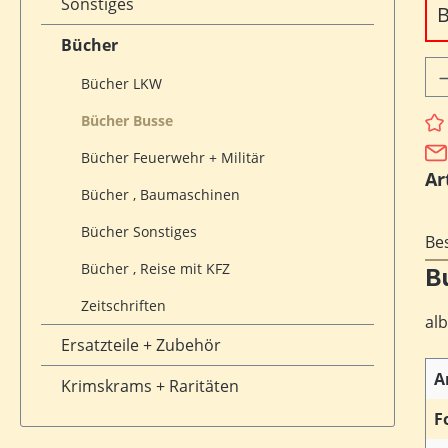
Sonstiges
B
Bücher
Pr
Bücher LKW
Bücher Busse
Bücher Feuerwehr + Militär
Ar
Bücher , Baumaschinen
Bücher Sonstiges
Be
Bücher , Reise mit KFZ
B
Zeitschriften
alb
Ersatzteile + Zubehör
A
Krimskrams + Raritäten
F