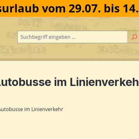
urlaub vom 29.07. bis 14
utobusse im Linienverkeh
dergalerie überspringen