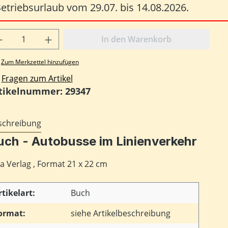
etriebsurlaub vom 29.07. bis 14.08.2026.
odukt Anzahl: Gib den gewünschten Wert
In den Warenkorb
Zum Merkzettel hinzufügen
Fragen zum Artikel
tikelnummer:
29347
schreibung
uch - Autobusse im Linienverkehr
a Verlag , Format 21 x 22 cm
rtikelart:
Buch
ormat:
siehe Artikelbeschreibung