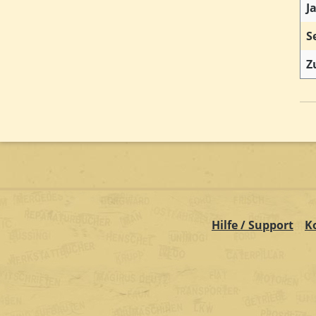
J
S
Z
Hilfe / Support
K