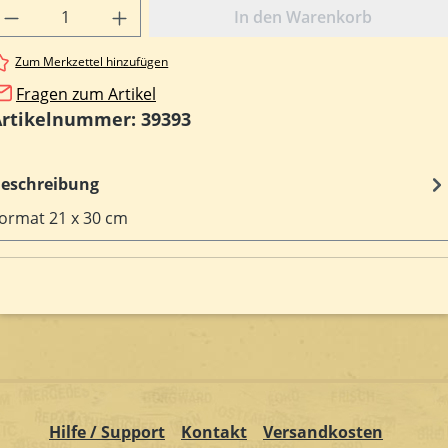
rodukt Anzahl: Gib den gewünschten Wert e
In den Warenkorb
Zum Merkzettel hinzufügen
Fragen zum Artikel
Artikelnummer:
39393
eschreibung
ormat 21 x 30 cm
Hilfe / Support
Kontakt
Versandkosten