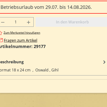
Betriebsurlaub vom 29.07. bis 14.08.2026.
rodukt Anzahl: Gib den gewünschten Wert e
In den Warenkorb
Zum Merkzettel hinzufügen
Fragen zum Artikel
Artikelnummer:
29177
eschreibung
ormat 18 x 24 cm , Oswald , Gihl