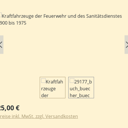
ildergalerie überspringen
egulärer Preis:
25,00 €
reise inkl. MwSt. zzgl. Versandkosten