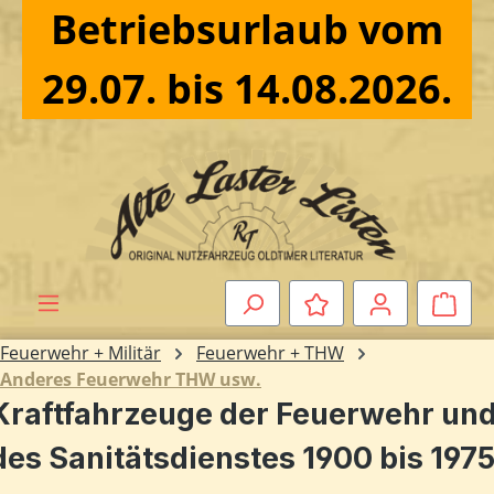
Betriebsurlaub vom
Zum Hauptinhalt springen
29.07. bis 14.08.2026.
Ware
Feuerwehr + Militär
Feuerwehr + THW
Anderes Feuerwehr THW usw.
Kraftfahrzeuge der Feuerwehr un
des Sanitätsdienstes 1900 bis 197