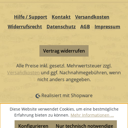
Hilfe / Support
Kontakt
Versandkosten
Widerrufsrecht
Datenschutz
AGB
Impressum
Vertrag widerrufen
Alle Preise inkl. gesetzl. Mehrwertsteuer zzgl.
Versandkosten
und ggf. Nachnahmegebühren, wenn
nicht anders angegeben.
Realisiert mit Shopware
Diese Website verwendet Cookies, um eine bestmögliche
Erfahrung bieten zu können.
Mehr Informationen ...
Konfigurieren
Nur technisch notwendige