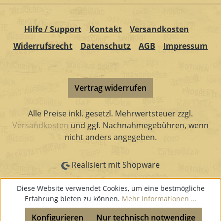
Hilfe / Support
Kontakt
Versandkosten
Widerrufsrecht
Datenschutz
AGB
Impressum
Vertrag widerrufen
Alle Preise inkl. gesetzl. Mehrwertsteuer zzgl.
Versandkosten
und ggf. Nachnahmegebühren, wenn
nicht anders angegeben.
Realisiert mit Shopware
Diese Website verwendet Cookies, um eine bestmögliche
Erfahrung bieten zu können.
Mehr Informationen ...
Konfigurieren
Nur technisch notwendige