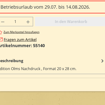
Betriebsurlaub vom 29.07. bis 14.08.2026.
rodukt Anzahl: Gib den gewünschten Wert e
In den Warenkorb
Zum Merkzettel hinzufügen
Fragen zum Artikel
Artikelnummer:
55140
eschreibung
dition Olms Nachdruck , Format 20 x 28 cm.