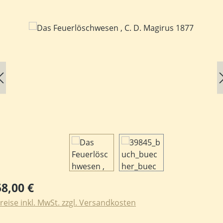
ildergalerie überspringen
egulärer Preis:
58,00 €
reise inkl. MwSt. zzgl. Versandkosten