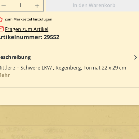
rodukt Anzahl: Gib den gewünschten Wert e
In den Warenkorb
Zum Merkzettel hinzufügen
Fragen zum Artikel
Artikelnummer:
29552
eschreibung
ittlere + Schwere LKW , Regenberg, Format 22 x 29 cm
Mehr