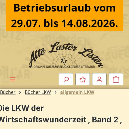
Betriebsurlaub vom
Zum Hauptinhalt springen
29.07. bis 14.08.2026.
Ware
Bücher
Bücher LKW
allgemein LKW
Die LKW der
Wirtschaftswunderzeit , Band 2 ,