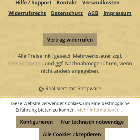
Hilfe / Support
Kontakt
Versandkosten
Widerrufsrecht
Datenschutz
AGB
Impressum
Vertrag widerrufen
Alle Preise inkl. gesetzl. Mehrwertsteuer zzgl.
Versandkosten
und ggf. Nachnahmegebühren, wenn
nicht anders angegeben.
Realisiert mit Shopware
Diese Website verwendet Cookies, um eine bestmögliche
Erfahrung bieten zu können.
Mehr Informationen ...
Konfigurieren
Nur technisch notwendige
Alle Cookies akzeptieren