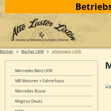
Betriebs
m Hauptinhalt springen
Zur Suche springen
Zur Hauptnavigation springen
Bücher
Bücher LKW
allgemein LKW
M
Mercedes Benz LKW
MB Motoren + Fahrerhaus
Bil
Mercedes Busse
Magirus Deutz