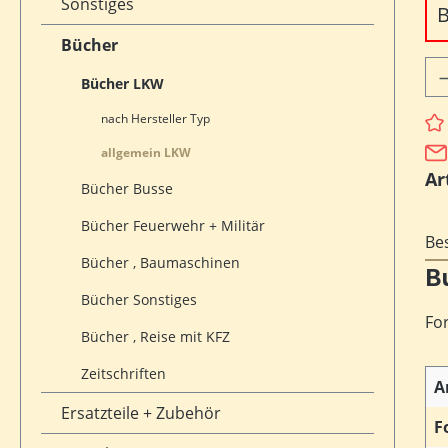
Sonstiges
B
Bücher
Pr
Bücher LKW
nach Hersteller Typ
allgemein LKW
Ar
Bücher Busse
Bücher Feuerwehr + Militär
Be
Bücher , Baumaschinen
B
Bücher Sonstiges
Fo
Bücher , Reise mit KFZ
Zeitschriften
A
Ersatzteile + Zubehör
F