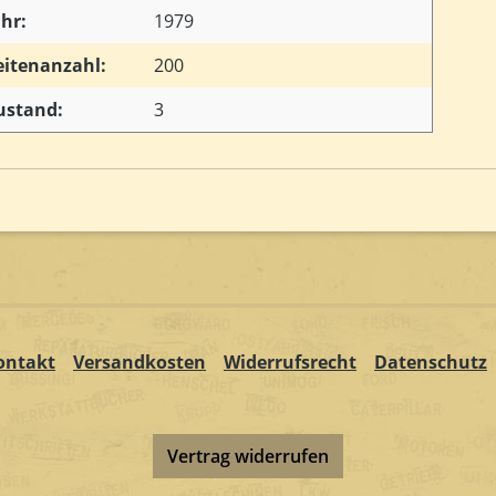
ahr:
1979
eitenanzahl:
200
ustand:
3
ontakt
Versandkosten
Widerrufsrecht
Datenschutz
Vertrag widerrufen