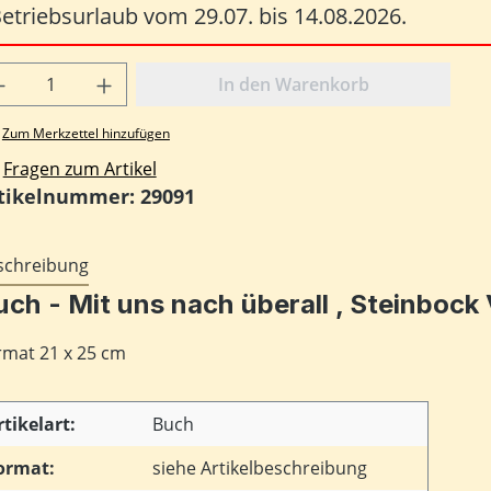
etriebsurlaub vom 29.07. bis 14.08.2026.
odukt Anzahl: Gib den gewünschten Wert
In den Warenkorb
Zum Merkzettel hinzufügen
Fragen zum Artikel
tikelnummer:
29091
schreibung
uch - Mit uns nach überall , Steinbock 
rmat 21 x 25 cm
rtikelart:
Buch
ormat:
siehe Artikelbeschreibung