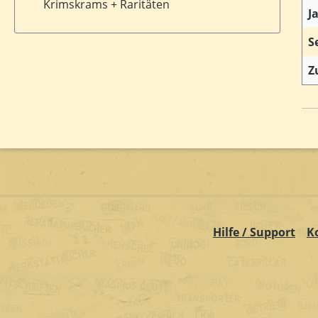
Krimskrams + Raritäten
J
S
Z
Hilfe / Support
K