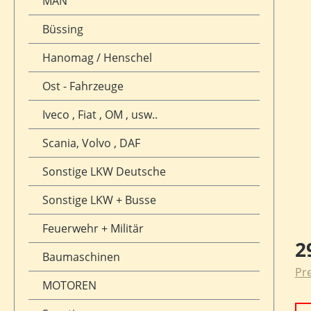
MAN
Büssing
Hanomag / Henschel
Ost - Fahrzeuge
Iveco , Fiat , OM , usw..
Scania, Volvo , DAF
Sonstige LKW Deutsche
Sonstige LKW + Busse
Feuerwehr + Militär
Reg
2
Baumaschinen
Pre
MOTOREN