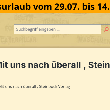
urlaub vom 29.07. bis 14
it uns nach überall , Ste
dergalerie überspringen