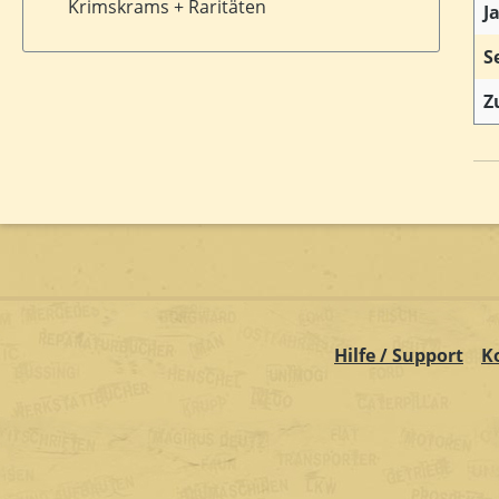
Krimskrams + Raritäten
J
S
Z
Hilfe / Support
K