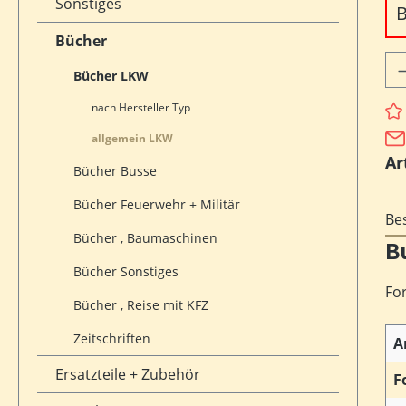
Sonstiges
B
Bücher
Pr
Bücher LKW
nach Hersteller Typ
allgemein LKW
Ar
Bücher Busse
Bücher Feuerwehr + Militär
Be
Bücher , Baumaschinen
B
Bücher Sonstiges
Fo
Bücher , Reise mit KFZ
Zeitschriften
A
Ersatzteile + Zubehör
F