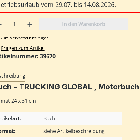
etriebsurlaub vom 29.07. bis 14.08.2026.
odukt Anzahl: Gib den gewünschten Wert
In den Warenkorb
Zum Merkzettel hinzufügen
Fragen zum Artikel
tikelnummer:
39670
schreibung
uch - TRUCKING GLOBAL , Motorbuch 
rmat 24 x 31 cm
rtikelart:
Buch
ormat:
siehe Artikelbeschreibung