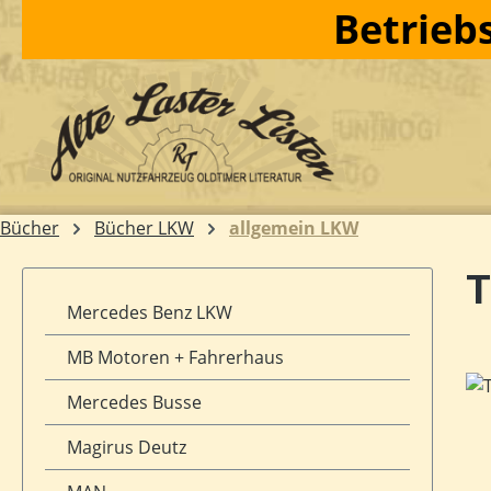
Betriebs
m Hauptinhalt springen
Zur Suche springen
Zur Hauptnavigation springen
Bücher
Bücher LKW
allgemein LKW
T
Mercedes Benz LKW
MB Motoren + Fahrerhaus
Bil
Mercedes Busse
Magirus Deutz