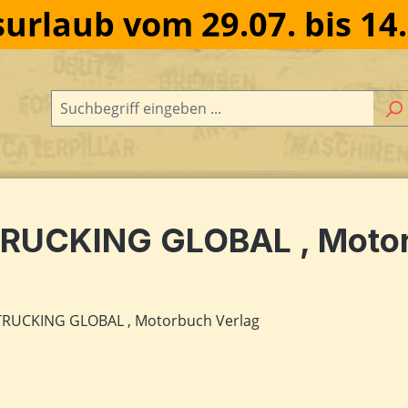
urlaub vom 29.07. bis 14
RUCKING GLOBAL , Motor
dergalerie überspringen