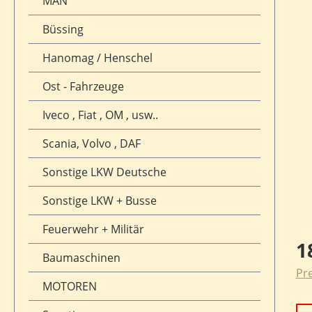
MAN
Büssing
Hanomag / Henschel
Ost - Fahrzeuge
Iveco , Fiat , OM , usw..
Scania, Volvo , DAF
Sonstige LKW Deutsche
Sonstige LKW + Busse
Feuerwehr + Militär
Reg
1
Baumaschinen
Pre
MOTOREN