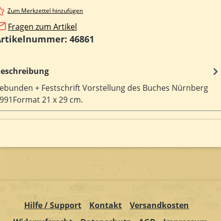
Zum Merkzettel hinzufügen
Fragen zum Artikel
Artikelnummer:
46861
eschreibung
ebunden + Festschrift Vorstellung des Buches Nürnberg
991Format 21 x 29 cm.
Hilfe / Support
Kontakt
Versandkosten