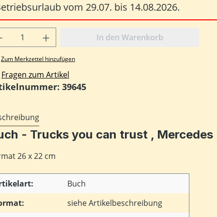
etriebsurlaub vom 29.07. bis 14.08.2026.
odukt Anzahl: Gib den gewünschten Wert
In den Warenkorb
Zum Merkzettel hinzufügen
Fragen zum Artikel
tikelnummer:
39645
schreibung
uch - Trucks you can trust , Mercedes
rmat 26 x 22 cm
rtikelart:
Buch
ormat:
siehe Artikelbeschreibung