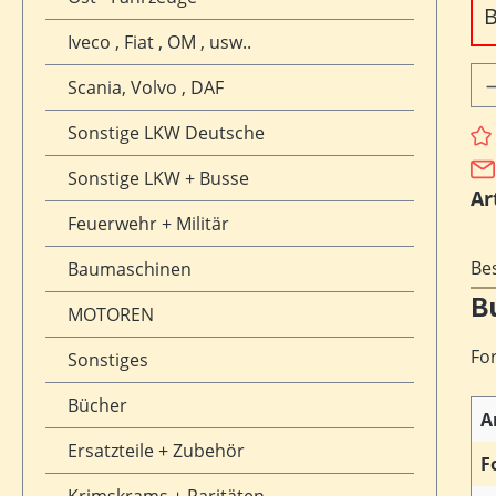
B
Iveco , Fiat , OM , usw..
Pr
Scania, Volvo , DAF
Sonstige LKW Deutsche
Sonstige LKW + Busse
Ar
Feuerwehr + Militär
Be
Baumaschinen
B
MOTOREN
Fo
Sonstiges
Bücher
A
Ersatzteile + Zubehör
F
Krimskrams + Raritäten