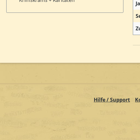
J
S
Z
Hilfe / Support
K