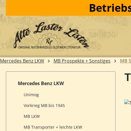
Betriebs
m Hauptinhalt springen
Zur Suche springen
Zur Hauptnavigation springen
Mercedes Benz LKW
MB Prospekte + Sonstiges
MB S
T
Mercedes Benz LKW
Unimog
Bil
Vorkrieg MB bis 1945
MB LKW
MB Transporter + leichte LKW