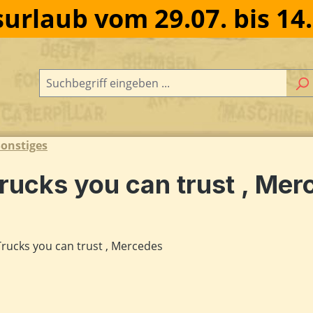
urlaub vom 29.07. bis 14
onstiges
rucks you can trust , Mer
dergalerie überspringen