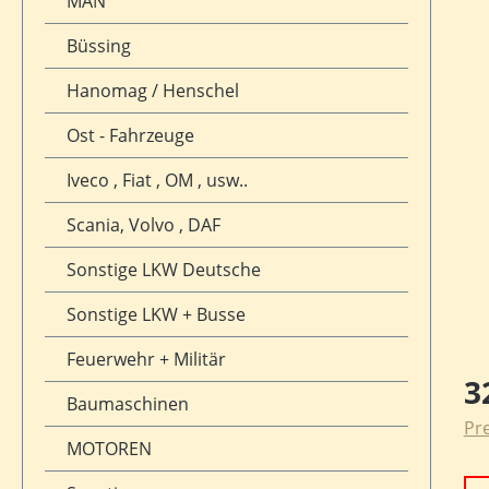
MAN
Büssing
Hanomag / Henschel
Ost - Fahrzeuge
Iveco , Fiat , OM , usw..
Scania, Volvo , DAF
Sonstige LKW Deutsche
Sonstige LKW + Busse
Feuerwehr + Militär
Reg
3
Baumaschinen
Pre
MOTOREN