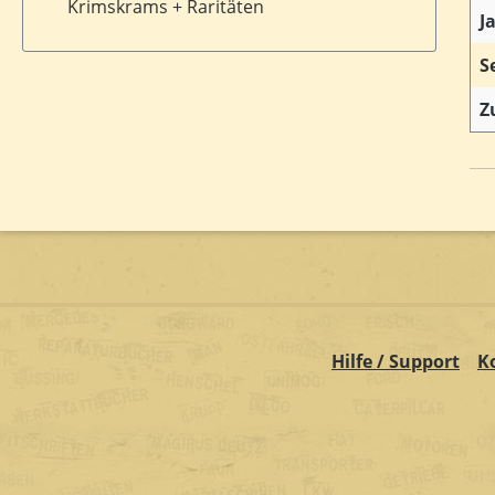
Krimskrams + Raritäten
J
S
Z
Hilfe / Support
K