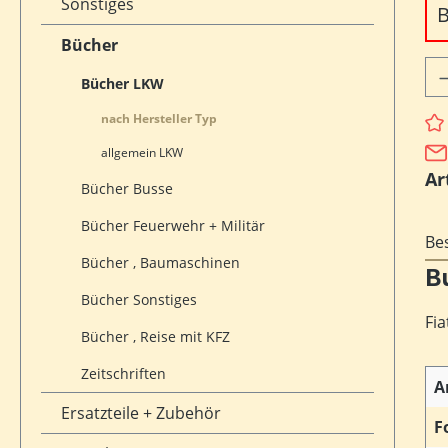
Sonstiges
B
Bücher
Pr
Bücher LKW
nach Hersteller Typ
allgemein LKW
Ar
Bücher Busse
Bücher Feuerwehr + Militär
Be
Bücher , Baumaschinen
B
Bücher Sonstiges
Fi
Bücher , Reise mit KFZ
Zeitschriften
A
Ersatzteile + Zubehör
F