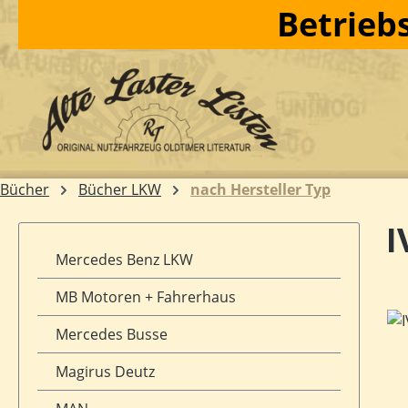
Betriebs
m Hauptinhalt springen
Zur Suche springen
Zur Hauptnavigation springen
Bücher
Bücher LKW
nach Hersteller Typ
I
Mercedes Benz LKW
MB Motoren + Fahrerhaus
Bil
Mercedes Busse
Magirus Deutz