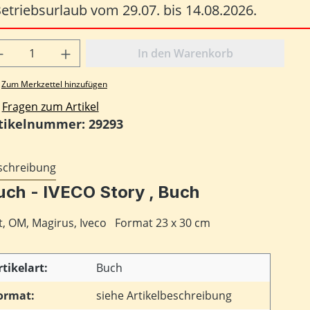
etriebsurlaub vom 29.07. bis 14.08.2026.
odukt Anzahl: Gib den gewünschten Wert
In den Warenkorb
Zum Merkzettel hinzufügen
Fragen zum Artikel
tikelnummer:
29293
schreibung
uch - IVECO Story , Buch
at, OM, Magirus, Iveco Format 23 x 30 cm
rtikelart:
Buch
ormat:
siehe Artikelbeschreibung