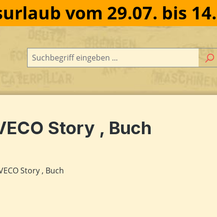
urlaub vom 29.07. bis 14
VECO Story , Buch
dergalerie überspringen