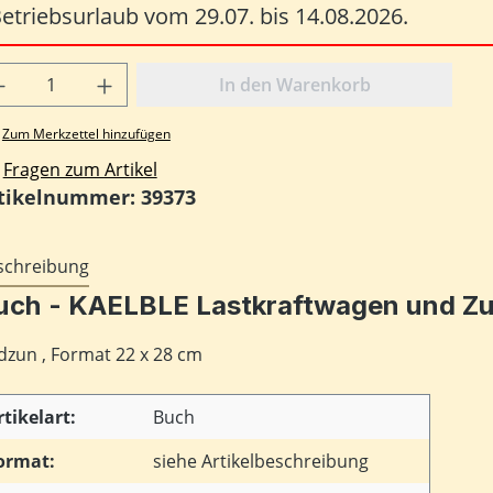
etriebsurlaub vom 29.07. bis 14.08.2026.
odukt Anzahl: Gib den gewünschten Wert
In den Warenkorb
Zum Merkzettel hinzufügen
Fragen zum Artikel
tikelnummer:
39373
schreibung
uch - KAELBLE Lastkraftwagen und Z
dzun , Format 22 x 28 cm
rtikelart:
Buch
ormat:
siehe Artikelbeschreibung