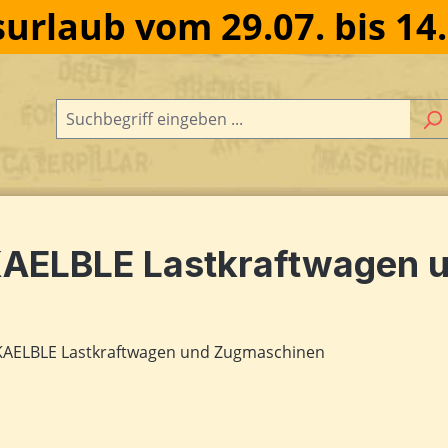
urlaub vom 29.07. bis 14
AELBLE Lastkraftwagen 
dergalerie überspringen