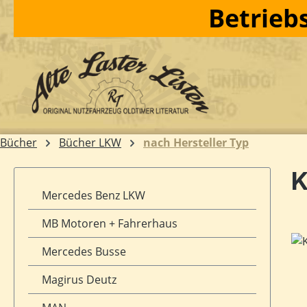
Betriebs
m Hauptinhalt springen
Zur Suche springen
Zur Hauptnavigation springen
Bücher
Bücher LKW
nach Hersteller Typ
K
Mercedes Benz LKW
MB Motoren + Fahrerhaus
Bil
Mercedes Busse
Magirus Deutz