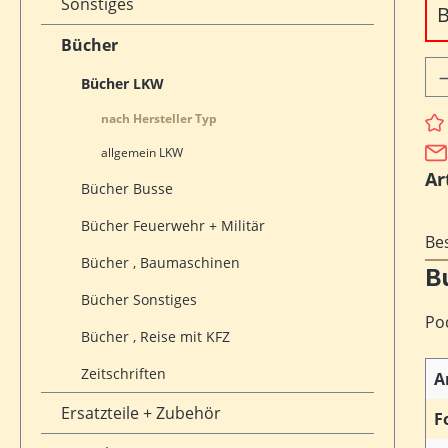
Sonstiges
B
Bücher
Pr
Bücher LKW
nach Hersteller Typ
allgemein LKW
Ar
Bücher Busse
Bücher Feuerwehr + Militär
Be
Bücher , Baumaschinen
B
Bücher Sonstiges
Po
Bücher , Reise mit KFZ
Zeitschriften
A
Ersatzteile + Zubehör
F