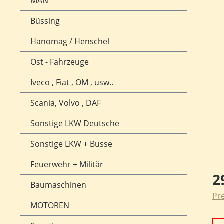
MAN
Büssing
Hanomag / Henschel
Ost - Fahrzeuge
Iveco , Fiat , OM , usw..
Scania, Volvo , DAF
Sonstige LKW Deutsche
Sonstige LKW + Busse
Feuerwehr + Militär
Reg
2
Baumaschinen
Pre
MOTOREN