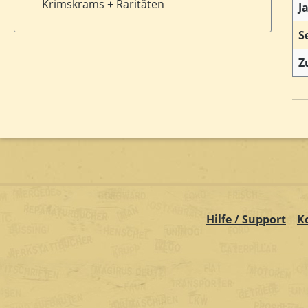
Krimskrams + Raritäten
J
S
Z
Hilfe / Support
K