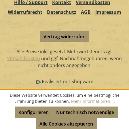
Hilfe / Support
Kontakt
Versandkosten
Widerrufsrecht
Datenschutz
AGB
Impressum
Vertrag widerrufen
Alle Preise inkl. gesetzl. Mehrwertsteuer zzgl.
Versandkosten
und ggf. Nachnahmegebühren, wenn
nicht anders angegeben.
Realisiert mit Shopware
Diese Website verwendet Cookies, um eine bestmögliche
Erfahrung bieten zu können.
Mehr Informationen ...
Konfigurieren
Nur technisch notwendige
Alle Cookies akzeptieren