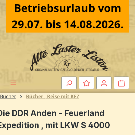
Betriebsurlaub vom
Zum Hauptinhalt springen
29.07. bis 14.08.2026.
Ware
Bücher
Bücher , Reise mit KFZ
Die DDR Anden - Feuerland
Expedition , mit LKW S 4000