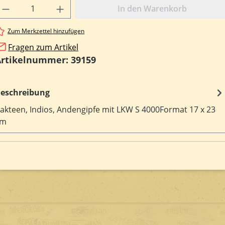
rodukt Anzahl: Gib den gewünschten Wert e
In den Warenkorb
Zum Merkzettel hinzufügen
Fragen zum Artikel
Artikelnummer:
39159
eschreibung
akteen, Indios, Andengipfe mit LKW S 4000Format 17 x 23
cm