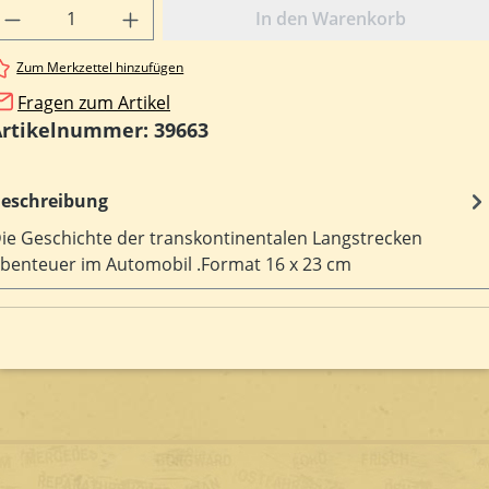
rodukt Anzahl: Gib den gewünschten Wert e
In den Warenkorb
Zum Merkzettel hinzufügen
Fragen zum Artikel
Artikelnummer:
39663
eschreibung
ie Geschichte der transkontinentalen Langstrecken
benteuer im Automobil .Format 16 x 23 cm