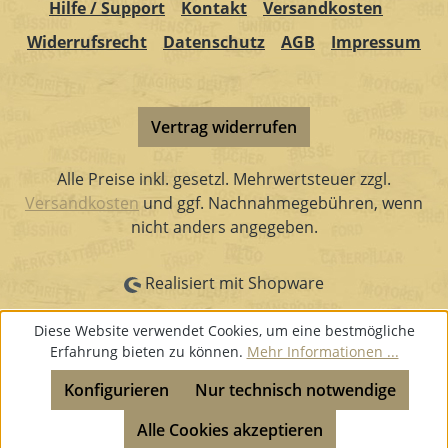
Hilfe / Support
Kontakt
Versandkosten
Widerrufsrecht
Datenschutz
AGB
Impressum
Vertrag widerrufen
Alle Preise inkl. gesetzl. Mehrwertsteuer zzgl.
Versandkosten
und ggf. Nachnahmegebühren, wenn
nicht anders angegeben.
Realisiert mit Shopware
Diese Website verwendet Cookies, um eine bestmögliche
Erfahrung bieten zu können.
Mehr Informationen ...
Konfigurieren
Nur technisch notwendige
Alle Cookies akzeptieren