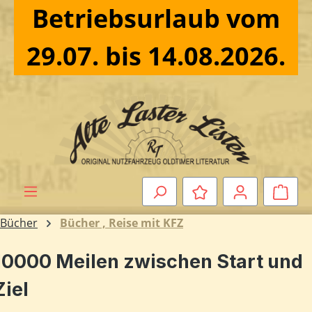
Betriebsurlaub vom
Zum Hauptinhalt springen
29.07. bis 14.08.2026.
Ware
Bücher
Bücher , Reise mit KFZ
10000 Meilen zwischen Start und
Ziel