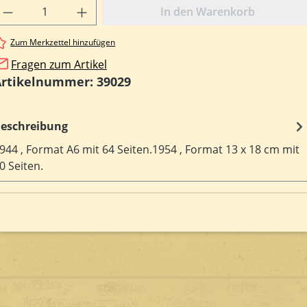
rodukt Anzahl: Gib den gewünschten Wert e
In den Warenkorb
Zum Merkzettel hinzufügen
Fragen zum Artikel
Artikelnummer:
39029
eschreibung
944 , Format A6 mit 64 Seiten.1954 , Format 13 x 18 cm mit
0 Seiten.