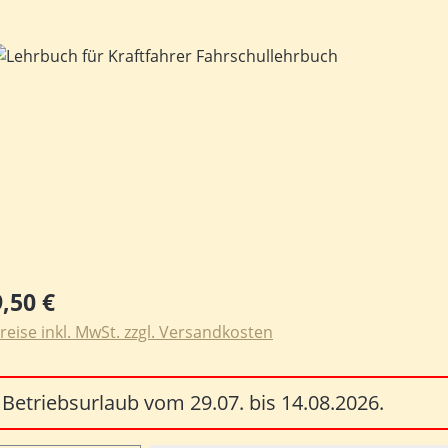
ildergalerie überspringen
egulärer Preis:
9,50 €
reise inkl. MwSt. zzgl. Versandkosten
Betriebsurlaub vom 29.07. bis 14.08.2026.