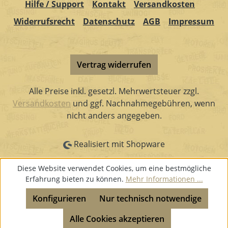
Hilfe / Support
Kontakt
Versandkosten
Widerrufsrecht
Datenschutz
AGB
Impressum
Vertrag widerrufen
Alle Preise inkl. gesetzl. Mehrwertsteuer zzgl.
Versandkosten
und ggf. Nachnahmegebühren, wenn
nicht anders angegeben.
Realisiert mit Shopware
Diese Website verwendet Cookies, um eine bestmögliche
Erfahrung bieten zu können.
Mehr Informationen ...
Konfigurieren
Nur technisch notwendige
Alle Cookies akzeptieren