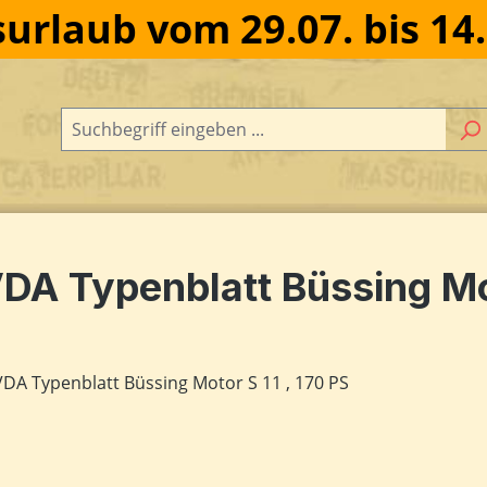
urlaub vom 29.07. bis 14
DA Typenblatt Büssing Mot
dergalerie überspringen