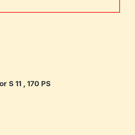
 ein oder benutze die Schaltflächen um 
 S 11 , 170 PS