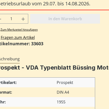
etriebsurlaub vom 29.07. bis 14.08.2026.
odukt Anzahl: Gib den gewünschten Wert
In den Warenkorb
Zum Merkzettel hinzufügen
Fragen zum Artikel
tikelnummer:
33603
schreibung
rospekt - VDA Typenblatt Büssing Motor
rtikelart:
Prospekt
ormat:
DIN A4
ahr:
1955