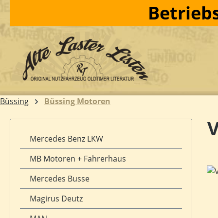
Betriebs
m Hauptinhalt springen
Zur Suche springen
Zur Hauptnavigation springen
Büssing
Büssing Motoren
V
Mercedes Benz LKW
MB Motoren + Fahrerhaus
Bil
Mercedes Busse
Magirus Deutz