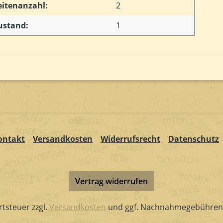
eitenanzahl:
2
ustand:
1
ontakt
Versandkosten
Widerrufsrecht
Datenschutz
Vertrag widerrufen
rtsteuer zzgl.
Versandkosten
und ggf. Nachnahmegebühren,