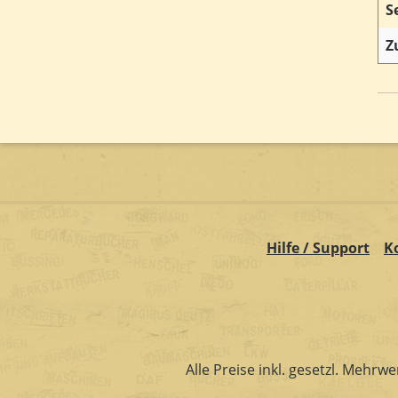
S
Z
Hilfe / Support
K
Alle Preise inkl. gesetzl. Mehrwe