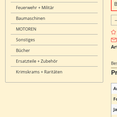
B
Feuerwehr + Militär
Pr
Baumaschinen
MOTOREN
Sonstiges
Ar
Bücher
Ersatzteile + Zubehör
Be
P
Krimskrams + Raritäten
A
F
J