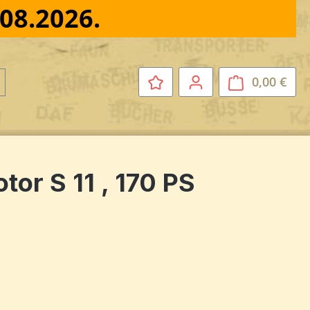
.08.2026.
0,00 €
Ware
or S 11 , 170 PS