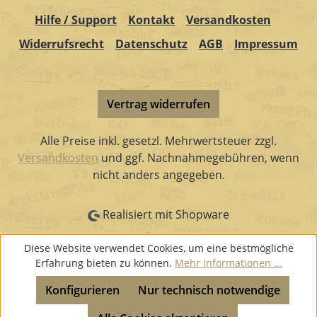
Hilfe / Support
Kontakt
Versandkosten
Widerrufsrecht
Datenschutz
AGB
Impressum
Vertrag widerrufen
Alle Preise inkl. gesetzl. Mehrwertsteuer zzgl.
Versandkosten
und ggf. Nachnahmegebühren, wenn
nicht anders angegeben.
Realisiert mit Shopware
Diese Website verwendet Cookies, um eine bestmögliche
Erfahrung bieten zu können.
Mehr Informationen ...
Konfigurieren
Nur technisch notwendige