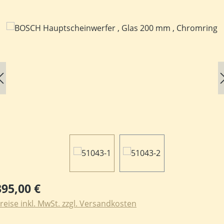
ildergalerie überspringen
egulärer Preis:
395,00 €
reise inkl. MwSt. zzgl. Versandkosten