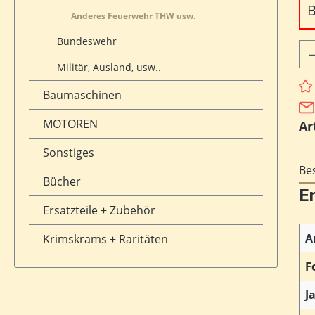
B
Anderes Feuerwehr THW usw.
Bundeswehr
Pr
Militär, Ausland, usw..
Baumaschinen
MOTOREN
Ar
Sonstiges
Be
Bücher
E
Ersatzteile + Zubehör
A
Krimskrams + Raritäten
F
J