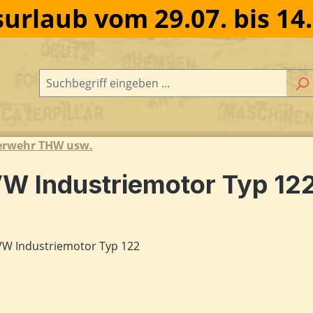
urlaub vom 29.07. bis 14
erwehr THW usw.
W Industriemotor Typ 12
dergalerie überspringen