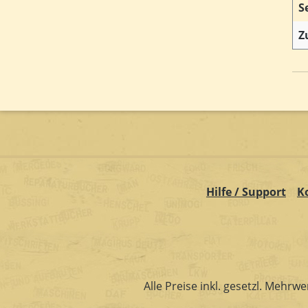
S
Z
Hilfe / Support
K
Alle Preise inkl. gesetzl. Mehrwe