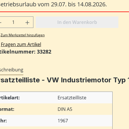
etriebsurlaub vom 29.07. bis 14.08.2026.
odukt Anzahl: Gib den gewünschten Wert
In den Warenkorb
Zum Merkzettel hinzufügen
Fragen zum Artikel
tikelnummer:
33282
schreibung
rsatzteilliste - VW Industriemotor Typ 
rtikelart:
Ersatzteilliste
ormat:
DIN A5
ahr:
1967