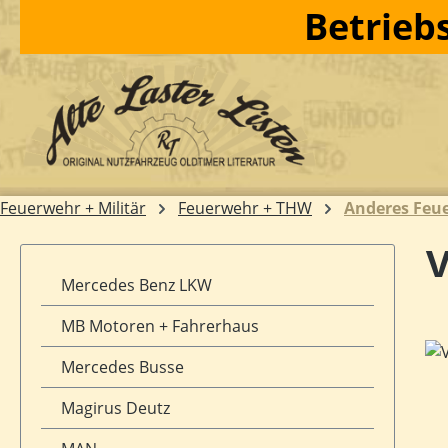
Betriebs
m Hauptinhalt springen
Zur Suche springen
Zur Hauptnavigation springen
Feuerwehr + Militär
Feuerwehr + THW
Anderes Feu
V
Mercedes Benz LKW
MB Motoren + Fahrerhaus
Bil
Mercedes Busse
Magirus Deutz