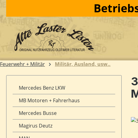
Betriebs
m Hauptinhalt springen
Zur Suche springen
Zur Hauptnavigation springen
Feuerwehr + Militär
Militär, Ausland, usw..
3
Mercedes Benz LKW
M
MB Motoren + Fahrerhaus
Mercedes Busse
Bil
Magirus Deutz