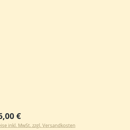
ulärer Preis:
6,00 €
ise inkl. MwSt. zzgl. Versandkosten