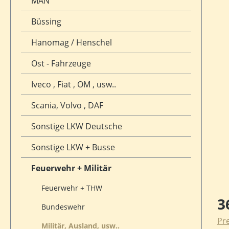
MAN
Büssing
Hanomag / Henschel
Ost - Fahrzeuge
Iveco , Fiat , OM , usw..
Scania, Volvo , DAF
Sonstige LKW Deutsche
Sonstige LKW + Busse
Feuerwehr + Militär
Feuerwehr + THW
Reg
3
Bundeswehr
Pre
Militär, Ausland, usw..