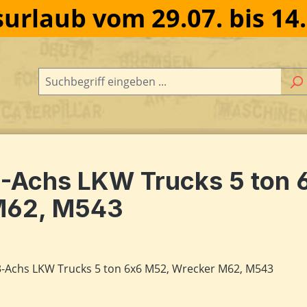
urlaub vom 29.07. bis 14
-Achs LKW Trucks 5 ton 
62, M543
dergalerie überspringen