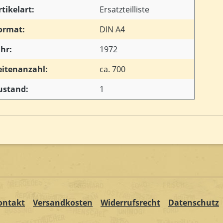
rtikelart:
Ersatzteilliste
ormat:
DIN A4
ahr:
1972
eitenanzahl:
ca. 700
ustand:
1
ontakt
Versandkosten
Widerrufsrecht
Datenschutz