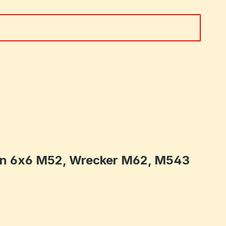
 ein oder benutze die Schaltflächen um 
 ton 6x6 M52, Wrecker M62, M543