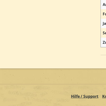
A
F
J
S
Z
Hilfe / Support
K