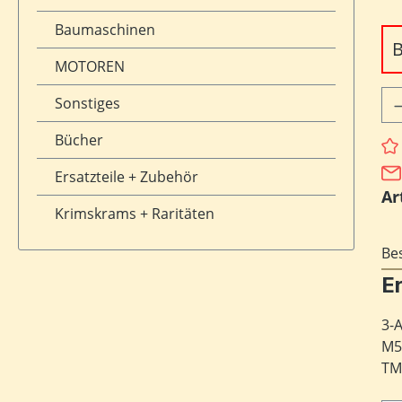
Baumaschinen
B
MOTOREN
Pr
Sonstiges
Bücher
Ersatzteile + Zubehör
Ar
Krimskrams + Raritäten
Be
E
3-
M5
TM