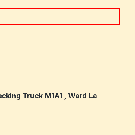
 ein oder benutze die Schaltflächen um 
ecking Truck M1A1 , Ward La