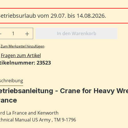
etriebsurlaub vom 29.07. bis 14.08.2026.
odukt Anzahl: Gib den gewünschten Wert
In den Warenkorb
Zum Merkzettel hinzufügen
Fragen zum Artikel
tikelnummer:
23523
schreibung
etriebsanleitung - Crane for Heavy Wr
rance
rd La France and Kenworth
chnical Manual US Army , TM 9-1796