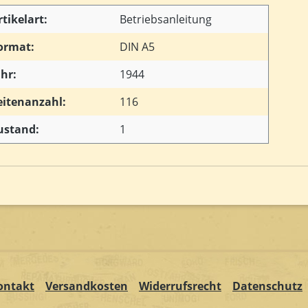
rtikelart:
Betriebsanleitung
ormat:
DIN A5
ahr:
1944
eitenanzahl:
116
ustand:
1
ontakt
Versandkosten
Widerrufsrecht
Datenschutz