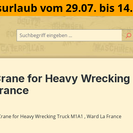
urlaub vom 29.07. bis 14
rane for Heavy Wrecking 
rance
dergalerie überspringen