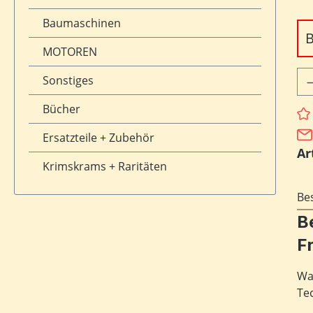
Baumaschinen
B
MOTOREN
Pr
Sonstiges
Bücher
Ersatzteile + Zubehör
Ar
Krimskrams + Raritäten
Be
B
F
Wa
Te