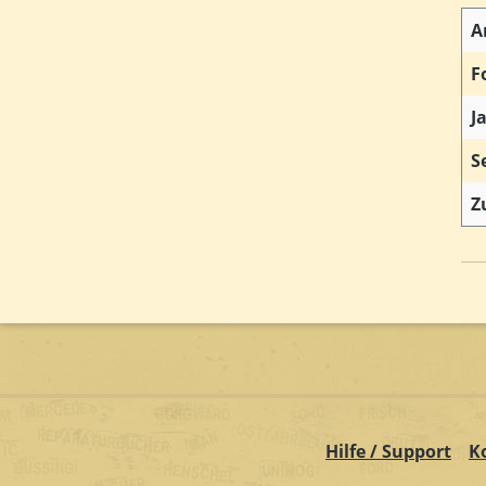
A
F
J
S
Z
Hilfe / Support
K