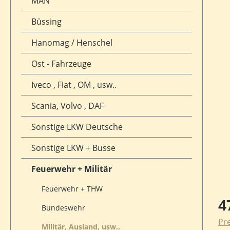
MAN
Büssing
Hanomag / Henschel
Ost - Fahrzeuge
Iveco , Fiat , OM , usw..
Scania, Volvo , DAF
Sonstige LKW Deutsche
Sonstige LKW + Busse
Feuerwehr + Militär
Feuerwehr + THW
Reg
4
Bundeswehr
Pre
Militär, Ausland, usw..