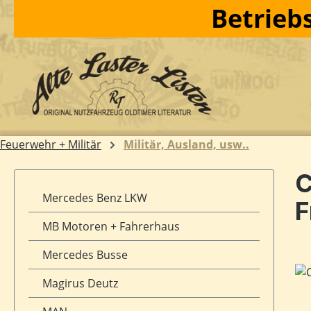
Betriebs
m Hauptinhalt springen
Zur Suche springen
Zur Hauptnavigation springen
Feuerwehr + Militär
Militär, Ausland, usw..
C
Mercedes Benz LKW
F
MB Motoren + Fahrerhaus
Mercedes Busse
Bil
Magirus Deutz