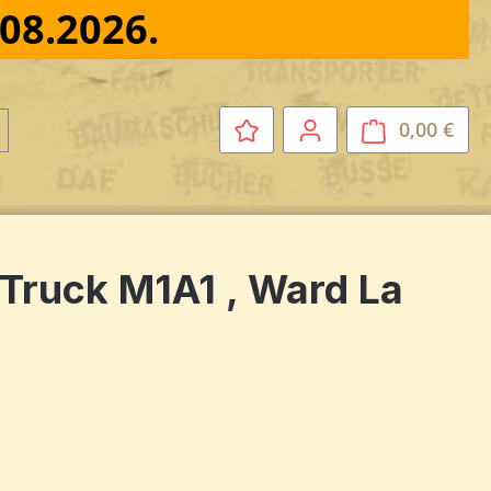
.08.2026.
0,00 €
Ware
Truck M1A1 , Ward La