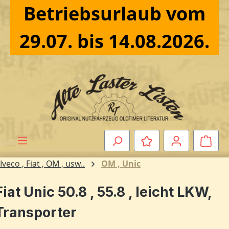
Betriebsurlaub vom
Zum Hauptinhalt springen
29.07. bis 14.08.2026.
Ware
Iveco , Fiat , OM , usw..
OM , Unic
Fiat Unic 50.8 , 55.8 , leicht LKW,
Transporter