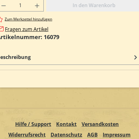
rodukt Anzahl: Gib den gewünschten Wert e
In den Warenkorb
Zum Merkzettel hinzufügen
Fragen zum Artikel
Artikelnummer:
16079
eschreibung
Hilfe / Support
Kontakt
Versandkosten
Widerrufsrecht
Datenschutz
AGB
Impressum