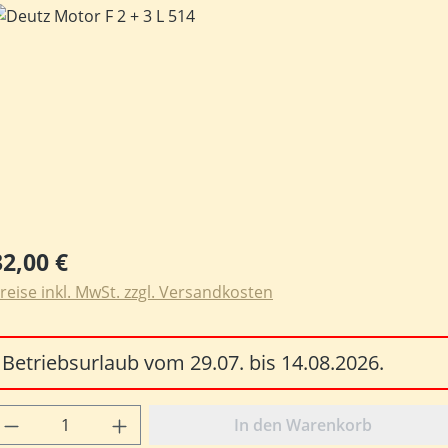
ildergalerie überspringen
egulärer Preis:
32,00 €
reise inkl. MwSt. zzgl. Versandkosten
Betriebsurlaub vom 29.07. bis 14.08.2026.
rodukt Anzahl: Gib den gewünschten Wert e
In den Warenkorb