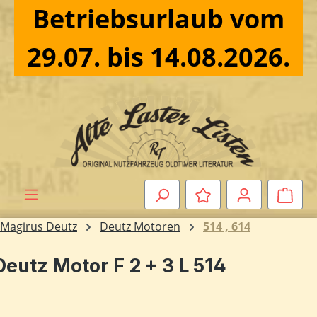
Betriebsurlaub vom
Zum Hauptinhalt springen
29.07. bis 14.08.2026.
Ware
Magirus Deutz
Deutz Motoren
514 , 614
Deutz Motor F 2 + 3 L 514