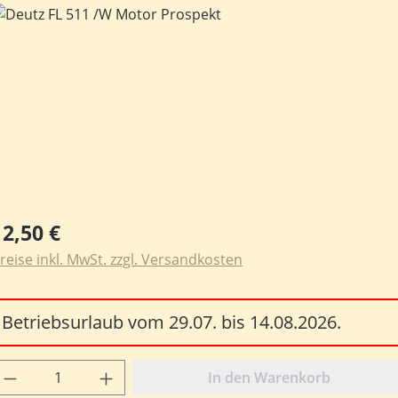
ildergalerie überspringen
egulärer Preis:
12,50 €
reise inkl. MwSt. zzgl. Versandkosten
Betriebsurlaub vom 29.07. bis 14.08.2026.
rodukt Anzahl: Gib den gewünschten Wert e
In den Warenkorb