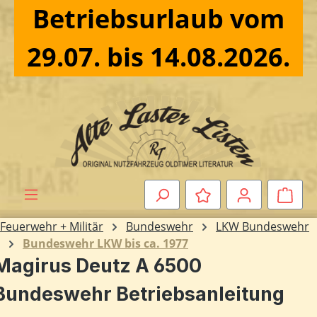
Betriebsurlaub vom
Zum Hauptinhalt springen
29.07. bis 14.08.2026.
Ware
Feuerwehr + Militär
Bundeswehr
LKW Bundeswehr
Bundeswehr LKW bis ca. 1977
Magirus Deutz A 6500
Bundeswehr Betriebsanleitung