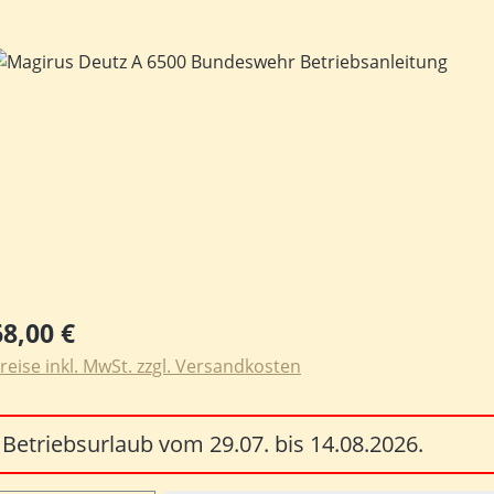
ildergalerie überspringen
egulärer Preis:
68,00 €
reise inkl. MwSt. zzgl. Versandkosten
Betriebsurlaub vom 29.07. bis 14.08.2026.