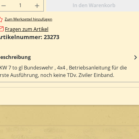
rodukt Anzahl: Gib den gewünschten Wert e
In den Warenkorb
Zum Merkzettel hinzufügen
Fragen zum Artikel
Artikelnummer:
23273
eschreibung
KW 7 to gl Bundeswehr , 4x4 , Betriebsanleitung für die
rste Ausführung, noch keine TDv. Ziviler Einband.