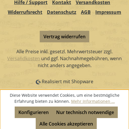
Hilfe / Support
Kontakt
Versandkosten
Widerrufsrecht
Datenschutz
AGB
Impressum
Vertrag widerrufen
Alle Preise inkl. gesetzl. Mehrwertsteuer zzgl.
Versandkosten
und ggf. Nachnahmegebühren, wenn
nicht anders angegeben.
Realisiert mit Shopware
Diese Website verwendet Cookies, um eine bestmögliche
Erfahrung bieten zu können.
Mehr Informationen ...
Konfigurieren
Nur technisch notwendige
Alle Cookies akzeptieren