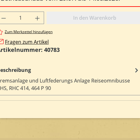
rodukt Anzahl: Gib den gewünschten Wert e
In den Warenkorb
Zum Merkzettel hinzufügen
Fragen zum Artikel
Artikelnummer:
40783
eschreibung
remsanlage und Luftfederungs Anlage Reiseomnibusse
HS, RHC 414, 464 P 90