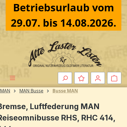
Betriebsurlaub vom
Zum Hauptinhalt springen
29.07. bis 14.08.2026.
Ware
MAN
MAN Busse
Busse MAN
Bremse, Luftfederung MAN
Reiseomnibusse RHS, RHC 414,