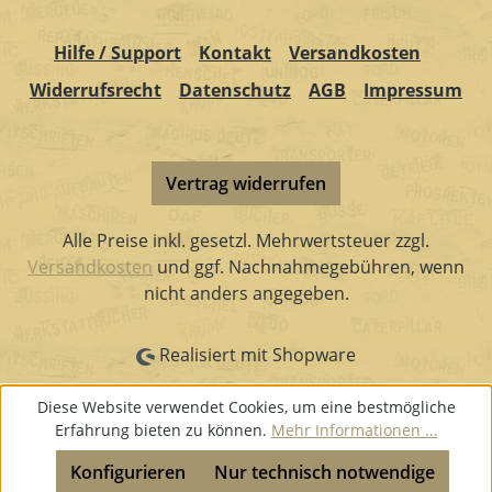
Hilfe / Support
Kontakt
Versandkosten
Widerrufsrecht
Datenschutz
AGB
Impressum
Vertrag widerrufen
Alle Preise inkl. gesetzl. Mehrwertsteuer zzgl.
Versandkosten
und ggf. Nachnahmegebühren, wenn
nicht anders angegeben.
Realisiert mit Shopware
Diese Website verwendet Cookies, um eine bestmögliche
Erfahrung bieten zu können.
Mehr Informationen ...
Konfigurieren
Nur technisch notwendige