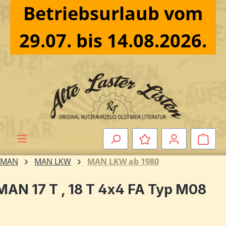
Betriebsurlaub vom
Zum Hauptinhalt springen
29.07. bis 14.08.2026.
Ware
MAN
MAN LKW
MAN LKW ab 1980
MAN 17 T , 18 T 4x4 FA Typ M08