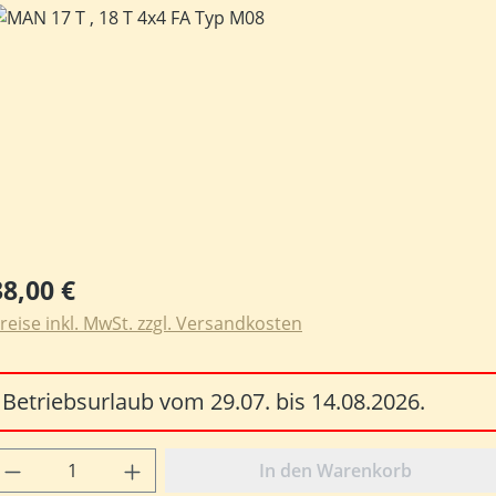
ildergalerie überspringen
egulärer Preis:
38,00 €
reise inkl. MwSt. zzgl. Versandkosten
Betriebsurlaub vom 29.07. bis 14.08.2026.
rodukt Anzahl: Gib den gewünschten Wert e
In den Warenkorb