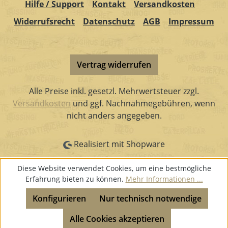
Hilfe / Support
Kontakt
Versandkosten
Widerrufsrecht
Datenschutz
AGB
Impressum
Vertrag widerrufen
Alle Preise inkl. gesetzl. Mehrwertsteuer zzgl.
Versandkosten
und ggf. Nachnahmegebühren, wenn
nicht anders angegeben.
Realisiert mit Shopware
Diese Website verwendet Cookies, um eine bestmögliche
Erfahrung bieten zu können.
Mehr Informationen ...
Konfigurieren
Nur technisch notwendige
Alle Cookies akzeptieren