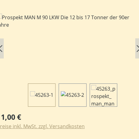
ildergalerie überspringen
egulärer Preis:
11,00 €
reise inkl. MwSt. zzgl. Versandkosten