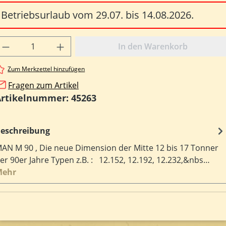
Betriebsurlaub vom 29.07. bis 14.08.2026.
rodukt Anzahl: Gib den gewünschten Wert e
In den Warenkorb
Zum Merkzettel hinzufügen
Fragen zum Artikel
Artikelnummer:
45263
eschreibung
AN M 90 , Die neue Dimension der Mitte 12 bis 17 Tonner
er 90er Jahre Typen z.B. : 12.152, 12.192, 12.232,&nbs…
Mehr