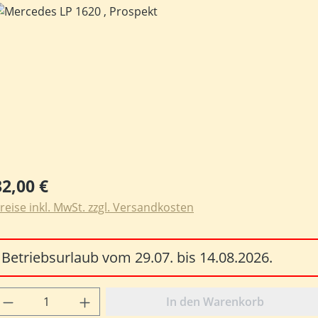
ildergalerie überspringen
egulärer Preis:
32,00 €
reise inkl. MwSt. zzgl. Versandkosten
Betriebsurlaub vom 29.07. bis 14.08.2026.
rodukt Anzahl: Gib den gewünschten Wert e
In den Warenkorb