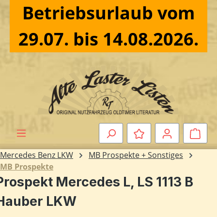
Betriebsurlaub vom
Zum Hauptinhalt springen
29.07. bis 14.08.2026.
Ware
Mercedes Benz LKW
MB Prospekte + Sonstiges
MB Prospekte
Prospekt Mercedes L, LS 1113 B
Hauber LKW