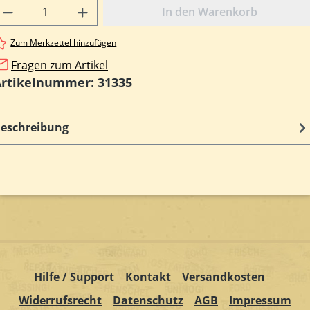
rodukt Anzahl: Gib den gewünschten Wert e
In den Warenkorb
Zum Merkzettel hinzufügen
Fragen zum Artikel
Artikelnummer:
31335
eschreibung
Hilfe / Support
Kontakt
Versandkosten
Widerrufsrecht
Datenschutz
AGB
Impressum