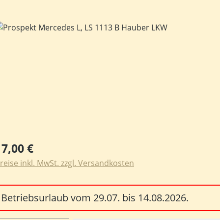
ildergalerie überspringen
egulärer Preis:
17,00 €
reise inkl. MwSt. zzgl. Versandkosten
Betriebsurlaub vom 29.07. bis 14.08.2026.