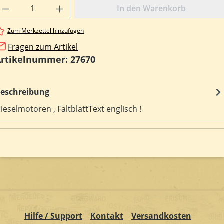
rodukt Anzahl: Gib den gewünschten Wert e
In den Warenkorb
Zum Merkzettel hinzufügen
Fragen zum Artikel
Artikelnummer:
27670
eschreibung
ieselmotoren , FaltblattText englisch !
Hilfe / Support
Kontakt
Versandkosten