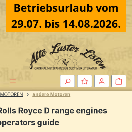
Betriebsurlaub vom
Zum Hauptinhalt springen
29.07. bis 14.08.2026.
Ware
MOTOREN
andere Motoren
Rolls Royce D range engines
operators guide