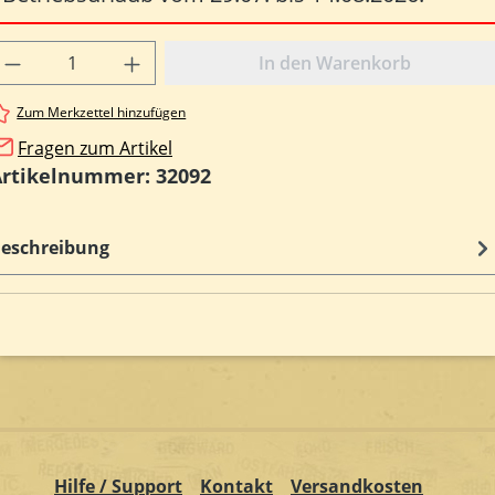
rodukt Anzahl: Gib den gewünschten Wert e
In den Warenkorb
Zum Merkzettel hinzufügen
Fragen zum Artikel
Artikelnummer:
32092
eschreibung
Hilfe / Support
Kontakt
Versandkosten