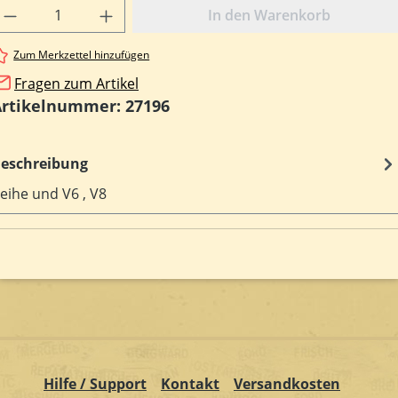
rodukt Anzahl: Gib den gewünschten Wert e
In den Warenkorb
Zum Merkzettel hinzufügen
Fragen zum Artikel
Artikelnummer:
27196
eschreibung
eihe und V6 , V8
Hilfe / Support
Kontakt
Versandkosten