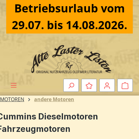
Betriebsurlaub vom
Zum Hauptinhalt springen
29.07. bis 14.08.2026.
Ware
MOTOREN
andere Motoren
Cummins Dieselmotoren
Fahrzeugmotoren