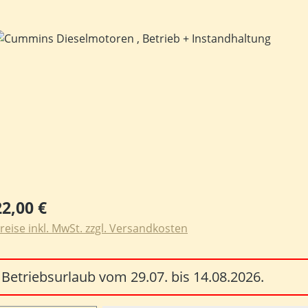
ildergalerie überspringen
egulärer Preis:
22,00 €
reise inkl. MwSt. zzgl. Versandkosten
Betriebsurlaub vom 29.07. bis 14.08.2026.