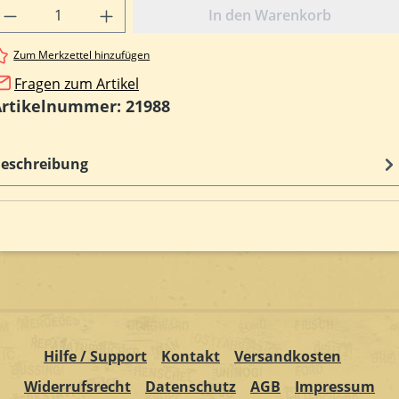
rodukt Anzahl: Gib den gewünschten Wert e
In den Warenkorb
Zum Merkzettel hinzufügen
Fragen zum Artikel
Artikelnummer:
21988
eschreibung
Hilfe / Support
Kontakt
Versandkosten
Widerrufsrecht
Datenschutz
AGB
Impressum